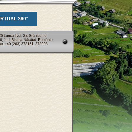
IRTUAL 360°
 Lunca Ilvei, Str. Grănicerilor
98, Jud. Bistriţa-Năsăud, România
Fax: +40 (263) 378151, 378008