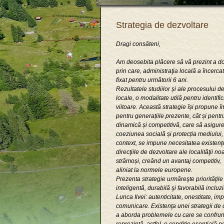
Strategia de dezvoltare
Dragi consăteni,
Am deosebita plăcere să vă prezint a do
prin care, administraţia locală a încerca
fixat pentru următorii 6 ani.
Rezultatele studiilor și ale procesului de
locale, o modalitate utilă pentru identifica
viitoare. Această strategie își propune îm
pentru generațiile prezente, cât și pent
dinamică și competitivă, care să asigure 
coeziunea socială și protecția mediului, 
context, se impune necesitatea existenţe
direcţiile de dezvoltare ale localităţii n
strămoși, creând un avantaj competitiv, i
aliniat la normele europene.
Prezenta strategie urmăreşte priorităţile
inteligentă, durabilă şi favorabilă incluzi
Lunca Ilvei: autenticitate, onestitate, i
comunicare. Existenţa unei strategii de
a aborda problemele cu care se confruntă 