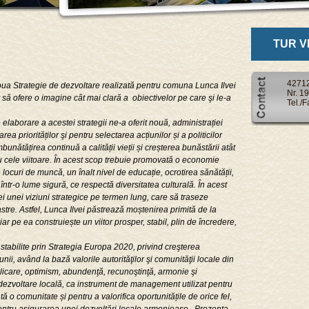
TUR V
427125
ua Strategie de dezvoltare realizată pentru comuna Lunca Ilvei
Nr. 1
t să ofere o imagine cât mai clară a obiectivelor pe care şi le-a
Tel./
 elaborare a acestei strategii ne-a oferit nouă, administrației
rea priorităților şi pentru selectarea acțiunilor și a politicilor
bunătățirea continuă a calității vieții și creșterea bunăstării atât
ru cele viitoare. În acest scop trebuie promovată o economie
locuri de muncă, un înalt nivel de educație, ocrotirea sănătății,
într-o lume sigură, ce respectă diversitatea culturală. În acest
i unei viziuni strategice pe termen lung, care să traseze
oastre. Astfel, Lunca Ilvei păstrează moștenirea primită de la
ar pe ea construiește un viitor prosper, stabil, plin de încredere,
 stabilite prin Strategia Europa 2020, privind creşterea
unii, având la bază valorile autorităţilor şi comunităţii locale din
mplicare, optimism, abundenţă, recunoştinţă, armonie şi
 dezvoltare locală, ca instrument de management utilizat pentru
o comunitate și pentru a valorifica oportunitățile de orice fel,