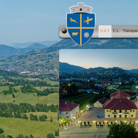
U.A.T.
C.L.
Transpar