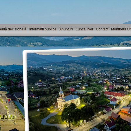
ență decizională
Informatii publice
Anunțuri
Lunca Ilvei
Contact
Monitorul Ofi