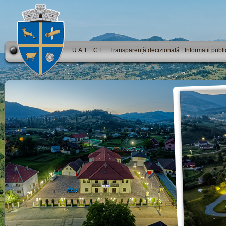
U.A.T.
C.L.
Transparență decizională
Informatii publ