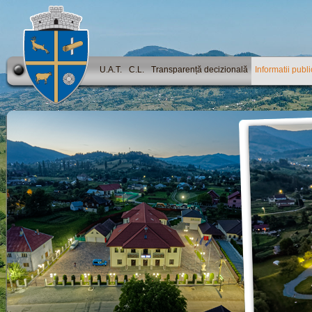
U.A.T.
C.L.
Transparență decizională
Informatii publ