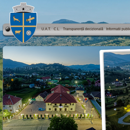
U.A.T.
C.L.
Transparență decizională
Informatii publ