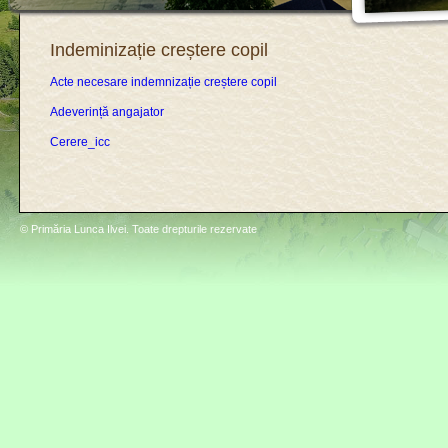
Indeminizație creștere copil
Acte necesare indemnizație creștere copil
Adeverință angajator
Cerere_icc
© Primăria Lunca Ilvei. Toate drepturile rezervate