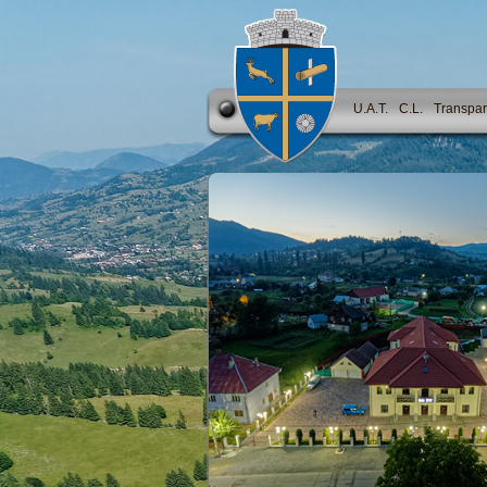
U.A.T.
C.L.
Transpar