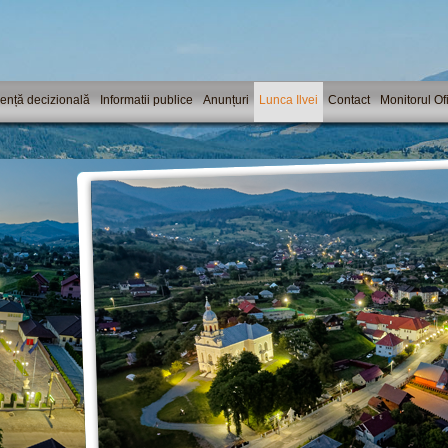
ență decizională
Informatii publice
Anunțuri
Lunca Ilvei
Contact
Monitorul Ofi