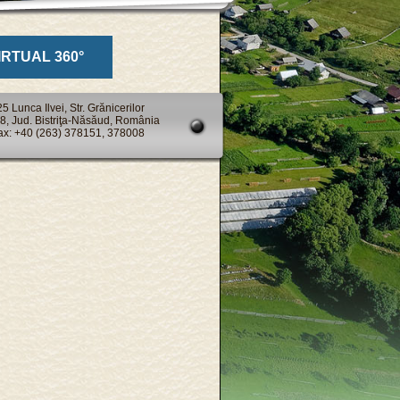
IRTUAL 360°
 Lunca Ilvei, Str. Grănicerilor
98, Jud. Bistriţa-Năsăud, România
Fax: +40 (263) 378151, 378008