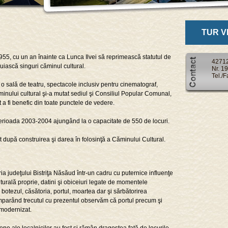
TUR V
955, cu un an înainte ca Lunca Ilvei să reprimească statutul de
427125
uiască singuri căminul cultural.
Nr. 1
Tel./
o sală de teatru, spectacole inclusiv pentru cinematograf,
ăminului cultural şi-a mutat sediul şi Consiliul Popular Comunal,
 a fi benefic din toate punctele de vedere.
 perioada 2003-2004 ajungând la o capacitate de 550 de locuri.
cat după construirea şi darea în folosinţă a Căminului Cultural.
eria judeţului Bistriţa Năsăud într-un cadru cu puternice influenţe
lturală proprie, datini şi obiceiuri legate de momentele
botezul, căsătoria, portul, moartea dar şi sărbătorirea
mparând trecutul cu prezentul observăm că portul precum şi
u modernizat.