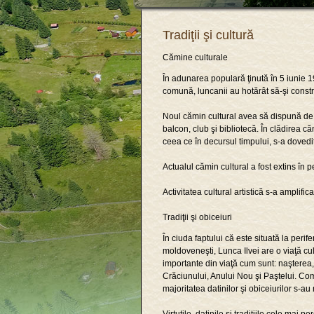
Tradiţii şi cultură
Cămine culturale
În adunarea populară ţinută în 5 iunie 1
comună, luncanii au hotărât să-şi constr
Noul cămin cultural avea să dispună de 
balcon, club şi bibliotecă. În clădirea c
ceea ce în decursul timpului, s-a dovedit
Actualul cămin cultural a fost extins în
Activitatea cultural artistică s-a amplifi
Tradiţii şi obiceiuri
În ciuda faptului că este situată la perif
moldoveneşti, Lunca Ilvei are o viaţă cu
importante din viaţă cum sunt: naşterea, 
Crăciunului, Anului Nou şi Paştelui. Co
majoritatea datinilor şi obiceiurilor s-a