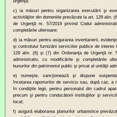
urgenţă;
c) ia măsuri pentru organizarea executării şi exe
activităţilor din domeniile prevăzute la
art. 129
alin. (
de Urgenţă nr. 57/2019 privind Codul administrati
completările ulterioare;
d) ia măsuri pentru asigurarea inventarierii, evidenţei
şi controlului furnizării serviciilor publice de intere
129
alin. (6) şi (7) din
Ordonanţa de Urgenţă nr. 5
administrativ, cu modificările şi completările ulte
bunurilor din patrimoniul public şi privat al unităţii adm
e) numeşte, sancţionează şi dispune suspenda
încetarea raporturilor de serviciu sau, după caz, a 
în condiţiile legii, pentru personalul din cadrul apar
precum şi pentru conducătorii instituţiilor şi servici
local;
f) asigură elaborarea planurilor urbanistice prevăz