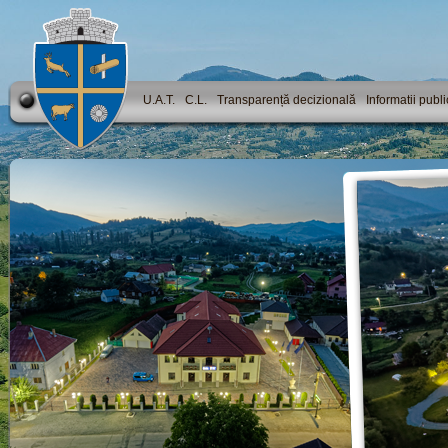
U.A.T.
C.L.
Transparență decizională
Informatii publ