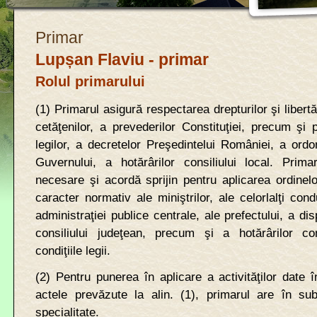
Primar
Lupșan Flaviu - primar
Rolul primarului
(1) Primarul asigură respectarea drepturilor şi libert
cetăţenilor, a prevederilor
Constituţiei
, precum şi p
legilor, a decretelor Preşedintelui României, a ordon
Guvernului, a hotărârilor consiliului local. Prim
necesare şi acordă sprijin pentru aplicarea ordinelor
caracter normativ ale miniştrilor, ale celorlalţi condu
administraţiei publice centrale, ale prefectului, a disp
consiliului judeţean, precum şi a hotărârilor con
condiţiile legii.
(2) Pentru punerea în aplicare a activităţilor date
actele prevăzute la alin. (1), primarul are în su
specialitate.