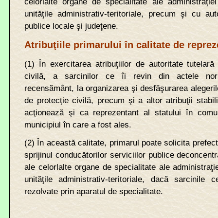
celorlalte organe de specialitate ale administraţie
unităţile administrativ-teritoriale, precum şi cu auto
publice locale şi judeţene.
Atribuţiile primarului în calitate de reprez
(1) În exercitarea atribuţiilor de autoritate tutelară
civilă, a sarcinilor ce îi revin din actele nor
recensământ, la organizarea şi desfăşurarea alegerilo
de protecţie civilă, precum şi a altor atribuţii stabil
acţionează şi ca reprezentant al statului în comu
municipiul în care a fost ales.
(2) În această calitate, primarul poate solicita prefectul
sprijinul conducătorilor serviciilor publice deconcentr
ale celorlalte organe de specialitate ale administraţi
unităţile administrativ-teritoriale, dacă sarcinile
rezolvate prin aparatul de specialitate.