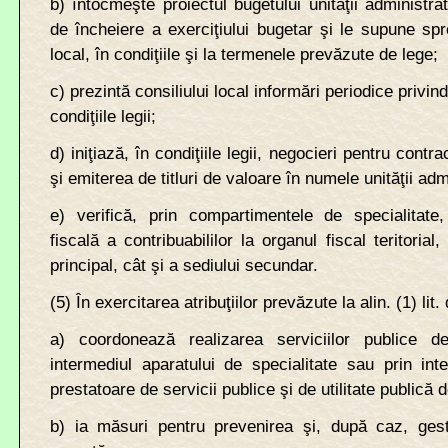
b) întocmeşte proiectul bugetului unităţii administrati
de încheiere a exerciţiului bugetar şi le supune spr
local, în condiţiile şi la termenele prevăzute de lege;
c) prezintă consiliului local informări periodice privin
condiţiile legii;
d) iniţiază, în condiţiile legii, negocieri pentru cont
şi emiterea de titluri de valoare în numele unităţii admi
e) verifică, prin compartimentele de specialitate,
fiscală a contribuabililor la organul fiscal teritorial,
principal, cât şi a sediului secundar.
(5) În exercitarea atribuţiilor prevăzute la alin. (1) lit.
a) coordonează realizarea serviciilor publice de
intermediul aparatului de specialitate sau prin int
prestatoare de servicii publice şi de utilitate publică d
b) ia măsuri pentru prevenirea şi, după caz, gesti