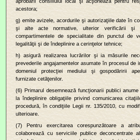
aprobării consiliului local şi acţionează pentru re
acestora;
g) emite avizele, acordurile şi autorizaţiile date în 
şi alte acte normative, ulterior verificării şi c
compartimentele de specialitate din punctul de ved
legalităţii şi de îndeplinire a cerinţelor tehnice;
h) asigură realizarea lucrărilor şi ia măsurile ne
prevederile angajamentelor asumate în procesul de i
domeniul protecţiei mediului şi gospodăririi apel
furnizate cetăţenilor.
(6) Primarul desemnează funcţionarii publici anume 
la îndeplinire obligaţiile privind comunicarea citaţii
procedură, în condiţiile
Legii nr. 135/2010
, cu modif
ulterioare.
(7) Pentru exercitarea corespunzătoare a atribuţ
colaborează cu serviciile publice deconcentrate al