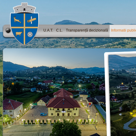
U.A.T.
C.L.
Transparență decizională
Informatii publ