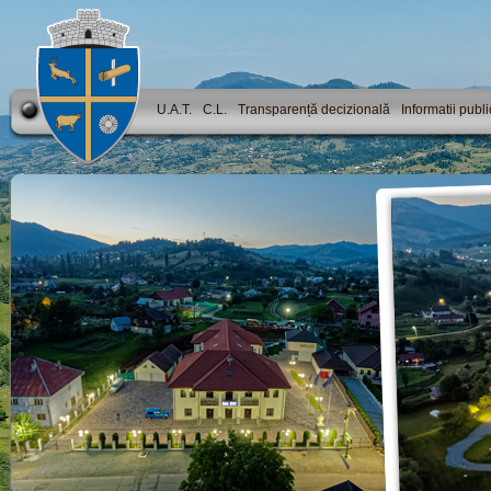
U.A.T.
C.L.
Transparență decizională
Informatii publ