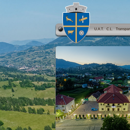
U.A.T.
C.L.
Transpar