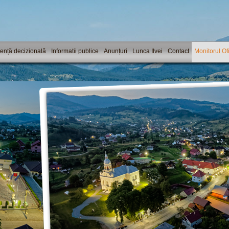
ență decizională
Informatii publice
Anunțuri
Lunca Ilvei
Contact
Monitorul Ofi