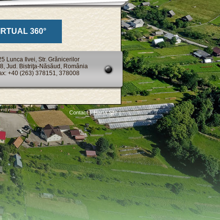
IRTUAL 360°
 Lunca Ilvei, Str. Grănicerilor
98, Jud. Bistriţa-Năsăud, România
Fax: +40 (263) 378151, 378008
Contact
|
Harta Site
|