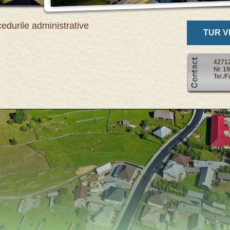
edurile administrative
TUR V
427125
Nr. 1
Tel./