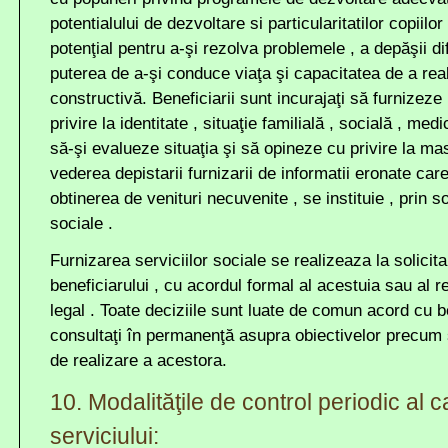
potentialului de dezvoltare si particularitatilor copiilor
potenţial pentru a-şi rezolva problemele , a depăşii difi
puterea de a-şi conduce viaţa şi capacitatea de a rea
constructivă. Beneficiarii sunt incurajaţi să furnizeze
privire la identitate , situaţie familială , socială , me
să-şi evalueze situaţia şi să opineze cu privire la masu
vederea depistarii furnizarii de informatii eronate ca
obtinerea de venituri necuvenite , se instituie , prin 
sociale .
Furnizarea serviciilor sociale se realizeaza la solicit
beneficiarului , cu acordul formal al acestuia sau al 
legal . Toate deciziile sunt luate de comun acord cu be
consultaţi în permanenţă asupra obiectivelor precum 
de realizare a acestora.
10. Modalităţile de control periodic al cal
serviciului: