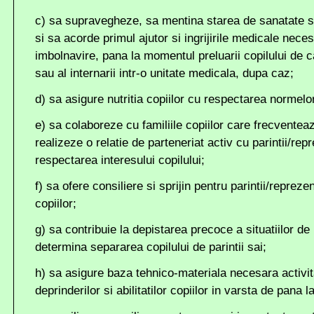
c) sa supravegheze, sa mentina starea de sanatate si 
si sa acorde primul ajutor si ingrijirile medicale nece
imbolnavire, pana la momentul preluarii copilului de ca
sau al internarii intr-o unitate medicala, dupa caz;
d) sa asigure nutritia copiilor cu respectarea normelor
e) sa colaboreze cu familiile copiilor care frecventea
realizeze o relatie de parteneriat activ cu parintii/repr
respectarea interesului copilului;
f) sa ofere consiliere si sprijin pentru parintii/reprezent
copiilor;
g) sa contribuie la depistarea precoce a situatiilor de
determina separarea copilului de parintii sai;
h) sa asigure baza tehnico-materiala necesara activit
deprinderilor si abilitatilor copiilor in varsta de pana la