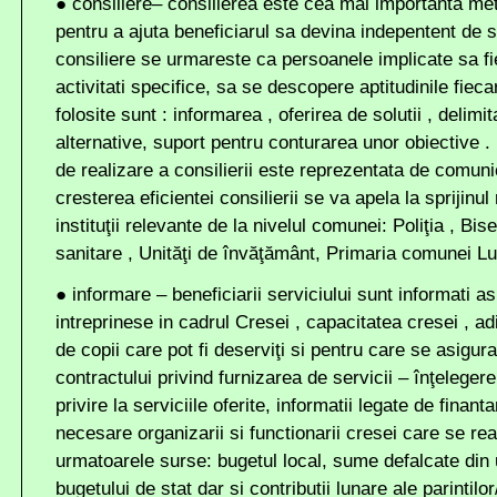
●
consiliere
– consilierea este cea mai importanta met
pentru a ajuta beneficiarul sa devina indepentent de se
consiliere se urmareste ca persoanele implicate sa f
activitati specifice, sa se descopere aptitudinile fieca
folosite sunt : informarea , oferirea de solutii , delimi
alternative, suport pentru conturarea unor obiective .
de realizare a consilierii este reprezentata de comun
cresterea eficientei consilierii se va apela la sprijinul
instituţii relevante de la nivelul comunei: Poliţia , Bis
sanitare , Unităţi de învăţământ, Primaria comunei Lu
●
i
nformar
e
– beneficiarii serviciului sunt informati as
intreprinese in cadrul Cresei , capacitatea cresei , 
de copii care pot fi deserviţi si pentru care se asigura
contractului privind furnizarea de servicii – înţelegere
privire la serviciile oferite, informatii legate de finanta
necesare organizarii si functionarii cresei care se re
urmatoarele surse: bugetul local, sume defalcate din u
bugetului de stat dar si contributii lunare ale parintilo