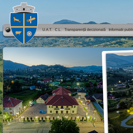
U.A.T.
C.L.
Transparență decizională
Informatii publ