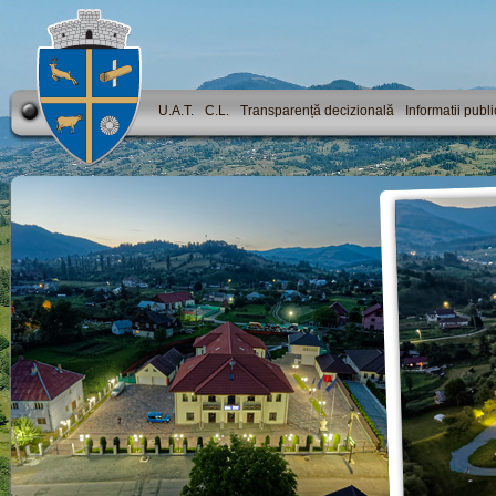
U.A.T.
C.L.
Transparență decizională
Informatii publ