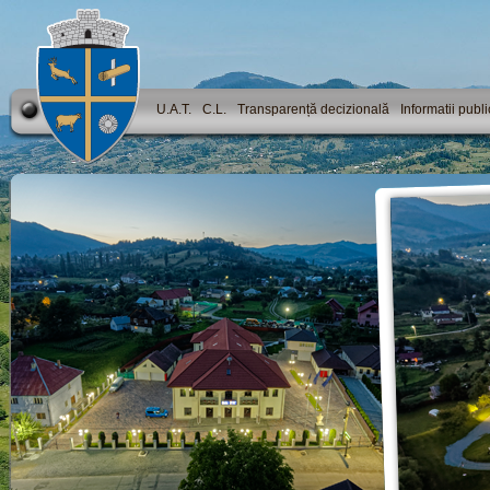
U.A.T.
C.L.
Transparență decizională
Informatii publ