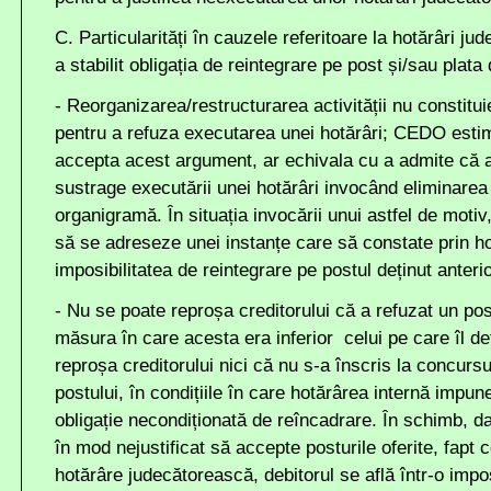
C. Particularități în cauzele referitoare la hotărâri jud
a stabilit obligația de reintegrare pe post și/sau plata
- Reorganizarea/restructurarea activității nu constitu
pentru a refuza executarea unei hotărâri; CEDO esti
accepta acest argument, ar echivala cu a admite că a
sustrage executării unei hotărâri invocând eliminarea 
organigramă. În situația invocării unui astfel de motiv,
să se adreseze unei instanțe care să constate prin ho
imposibilitatea de reintegrare pe postul deținut anter
- Nu se poate reproșa creditorului că a refuzat un pos
măsura în care acesta era inferior celui pe care îl d
reproșa creditorului nici că nu s-a înscris la concurs
postului, în condițiile în care hotărârea internă impun
obligație necondiționată de reîncadrare. În schimb, da
în mod nejustificat să accepte posturile oferite, fapt c
hotărâre judecătorească, debitorul se află într-o impos