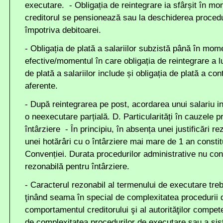
executare. - Obligația de reintegrare ia sfârșit în mo
creditorul se pensionează sau la deschiderea proceduri
împotriva debitoarei.
- Obligația de plată a salariilor subzistă până în mome
efective/momentul în care obligația de reintegrare a lu
de plată a salariilor include și obligația de plată a cont
aferente.
- După reintegrarea pe post, acordarea unui salariu i
o neexecutare parțială. D. Particularități în cauzele 
întârziere - În principiu, în absența unei justificări r
unei hotărâri cu o întârziere mai mare de 1 an constit
Convenției. Durata procedurilor administrative nu const
rezonabilă pentru întârziere.
- Caracterul rezonabil al termenului de executare treb
ţinând seama în special de complexitatea procedurii 
comportamentul creditorului şi al autorităţilor compete
de complexitatea procedurilor de executare sau a sis