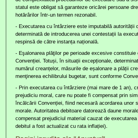
statul este obligat să garanteze oricărei persoane dr
hotărârilor într-un termen rezonabil.
- Executarea cu întârziere este imputabilă autorității 
determinată de introducerea unei contestații la execu
respinsă de către instanța națională.
- Eşalonarea plăţilor pe perioade excesive constituie 
Convenției. Totuși, în situații excepționale, determin
numărul creanțelor, măsurile de eșalonare a plății cre
menţinerea echilibrului bugetar, sunt conforme Conv
- Prin executarea cu întârziere (mai mare de 1 an), cr
prejudiciu moral, care nu poate fi compensat prin sim
încălcării Convenției, fiind necesară acordarea unor 
morale. Autoritatea debitoare datorează daune morale
compensat prejudiciul material cauzat de executarea c
debitul a fost actualizat cu rata inflației).