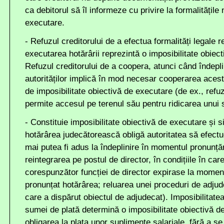
ca debitorul să îl informeze cu privire la formalitățil
executare.
- Refuzul creditorului de a efectua formalități legale 
executarea hotărârii reprezintă o imposibilitate obiec
Refuzul creditorului de a coopera, atunci când îndeplin
autorităților implică în mod necesar cooperarea acest
de imposibilitate obiectivă de executare (de ex., refuz
permite accesul pe terenul său pentru ridicarea unui 
- Constituie imposibilitate obiectivă de executare și si
hotărârea judecătorească obligă autoritatea să efect
mai putea fi adus la îndeplinire în momentul pronunțări
reintegrarea pe postul de director, în condițiile în ca
corespunzător funcției de director expirase la moment
pronunțat hotărârea; reluarea unei proceduri de adjude
care a dispărut obiectul de adjudecat). Imposibilitatea
sumei de plată determină o imposibilitate obiectivă d
obligarea la plata unor suplimente salariale, fără a se 