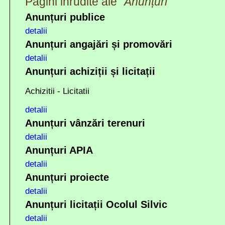
Pagini inrudite ale "
Anunțuri
"
Anunțuri publice
detalii
Anunțuri angajări și promovări
detalii
Anunțuri achiziții și licitații
Achizitii - Licitatii
detalii
Anunțuri vânzări terenuri
detalii
Anunțuri APIA
detalii
Anunțuri proiecte
detalii
Anunțuri licitații Ocolul Silvic
detalii