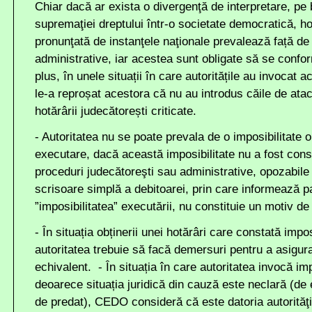
Chiar dacă ar exista o divergenţă de interpretare, pe 
supremaţiei dreptului într-o societate democratică, ho
pronunţată de instanţele naţionale prevalează față de o
administrative, iar acestea sunt obligate să se confo
plus, în unele situații în care autoritățile au invoca
le-a reproșat acestora că nu au introdus căile de ata
hotărârii judecătorești criticate.
- Autoritatea nu se poate prevala de o imposibilitate 
executare, dacă această imposibilitate nu a fost cons
proceduri judecătoreşti sau administrative, opozabile 
scrisoare simplă a debitoarei, prin care informează p
”imposibilitatea” executării, nu constituie un motiv 
- În situația obținerii unei hotărâri care constată impos
autoritatea trebuie să facă demersuri pentru a asigur
echivalent. - În situația în care autoritatea invocă imp
deoarece situația juridică din cauză este neclară (de e
de predat), CEDO consideră că este datoria autorităţil