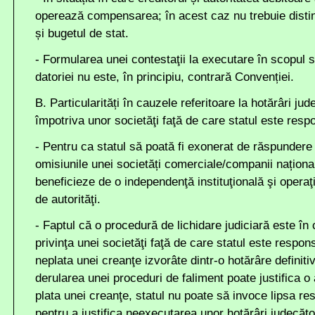
operează compensarea; în acest caz nu trebuie distins
și bugetul de stat.
- Formularea unei contestaţii la executare în scopul st
datoriei nu este, în principiu, contrară Convenției.
B. Particularități în cauzele referitoare la hotărâri ju
împotriva unor societăţi faţă de care statul este res
- Pentru ca statul să poată fi exonerat de răspundere 
omisiunile unei societăți comerciale/companii naționa
beneficieze de o independenţă instituţională şi operaţi
de autorităţi.
- Faptul că o procedură de lichidare judiciară este în c
privinţa unei societăţi faţă de care statul este respons
neplata unei creanţe izvorâte dintr-o hotărâre definiti
derularea unei proceduri de faliment poate justifica o
plata unei creanţe, statul nu poate să invoce lipsa re
pentru a justifica neexecutarea unor hotărâri judecăt