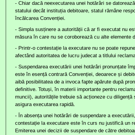
- Chiar dacă neexecutarea unei hotărâri se datorează u
statului decât instituția debitoare, statul rămâne resp
încălcarea Convenției.
- Simpla susținere a autorității că ar fi executat nu es
măsura în care nu se coroborează cu alte elemente 
- Printr-o contestație la executare nu se poate repune
afectând autoritatea de lucru judecat a titlului recla
- Suspendarea executării unei hotărâri pronunțate împ
este în esență contrară Convenției, deoarece și debito
aibă posibilitatea de a invoca fapte apărute după pron
definitive. Totuși, în materii importante pentru reclam
muncii), autoritățile trebuie să acționeze cu diligență 
asigura executarea rapidă.
- În absența unei hotărâri de suspendare a executării,
contestație la executare este în curs nu justifică un 
Emiterea unei decizii de suspendare de către debitoar