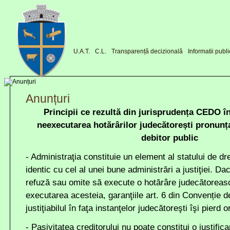
U.A.T.
C.L.
Transparență decizională
Informatii publ
Anunțuri
Principii ce rezultă din jurisprudența CEDO î
neexecutarea hotărârilor judecătorești pronunț
debitor public
- Administraţia constituie un element al statului de dre
identic cu cel al unei bune administrări a justiţiei. Da
refuză sau omite să execute o hotărâre judecătorească
executarea acesteia, garanţiile art. 6 din Convenție d
justiţiabilul în faţa instanţelor judecătoreşti îşi pierd o
- Pasivitatea creditorului nu poate constitui o justific