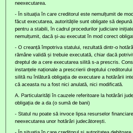
neexecutarea.
- În situația în care creditorul este nemulțumit de mod
făcut executarea, autoritățile sunt obligate să depună
pentru a stabili, în cadrul procedurilor judiciare inițiat
nemulțumit, dacă și-au executat în mod corect oblig
- O creanță împotriva statului, rezultată dintr-o hotă
rămâne validă și trebuie executată, chiar dacă potrivit 
dreptul de a cere executarea silită s-a prescris. Con
instanțele naționale a prescrierii dreptului creditorul
silită nu înlătură obligația de executare a hotărârii in
că aceasta nu a fost nici anulată, nici modificată.
A. Particularități în cauzele referitoare la hotărâri jud
obligația de a da (o sumă de bani)
- Statul nu poate să invoce lipsa resurselor financiare
neexecutarea unor hotărâri judecătorești.
- În situația în care creditorul și autoritatea debitoar