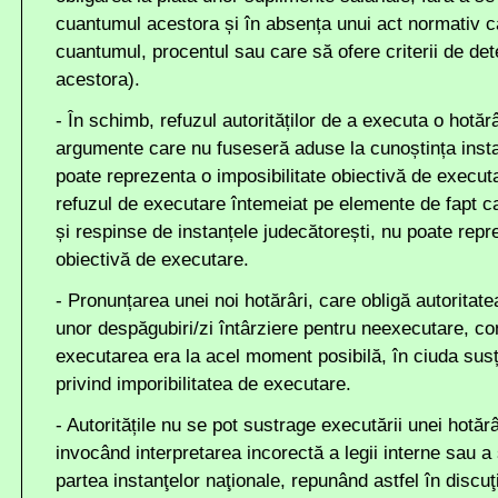
cuantumul acestora și în absența unui act normativ c
cuantumul, procentul sau care să ofere criterii de de
acestora).
- În schimb, refuzul autorităților de a executa o hotă
argumente care nu fuseseră aduse la cunoștința insta
poate reprezenta o imposibilitate obiectivă de execu
refuzul de executare întemeiat pe elemente de fapt c
și respinse de instanțele judecătorești, nu poate repr
obiectivă de executare.
- Pronunțarea unei noi hotărâri, care obligă autoritate
unor despăgubiri/zi întârziere pentru neexecutare, co
executarea era la acel moment posibilă, în ciuda susți
privind imporibilitatea de executare.
- Autoritățile nu se pot sustrage executării unei hotărâ
invocând interpretarea incorectă a legii interne sau a s
partea instanţelor naţionale, repunând astfel în discuţ