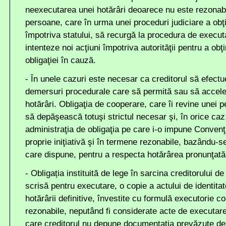
neexecutarea unei hotărâri deoarece nu este rezonabil
persoane, care în urma unei proceduri judiciare a obţ
împotriva statului, să recurgă la procedura de executa
intenteze noi acţiuni împotriva autorităţii pentru a ob
obligaţiei în cauză.
- În unele cazuri este necesar ca creditorul să efect
demersuri procedurale care să permită sau să accel
hotărâri. Obligaţia de cooperare, care îi revine unei 
să depăşească totuşi strictul necesar şi, în orice ca
administraţia de obligaţia pe care i-o impune Convenţ
proprie iniţiativă şi în termene rezonabile, bazându-se
care dispune, pentru a respecta hotărârea pronunţat
- Obligația instituită de lege în sarcina creditorului 
scrisă pentru executare, o copie a actului de identitat
hotărârii definitive, învestite cu formulă executorie con
rezonabile, neputând fi considerate acte de executare s
care creditorul nu depune documentația prevăzute de 