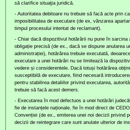
să clarifice situaţia juridică.
- Autoritatea debitoare nu trebuie să facă acte prin c
imposibilitatea de executare (de ex, vânzarea apartame
timpul procesului intentat de reclamant).
- Chiar dacă dispozitivul hotărârii nu pune în sarcina a
obligație precisă (de ex., dacă se dispune anularea un
administrației), hotărârea trebuie executată, deoarece
executare a unei hotărâri nu se limitează la dispozitiv,
vedere și considerentele. Dacă totuși hotărârea obțin
susceptibilă de executare, fiind necesară introducerea
pentru stabilirea detaliilor privind executarea, autorită
trebuie să facă acest demers.
- Executarea în mod defectuos a unei hotărâri judecăt
fie de instanțele naționale, fie în mod direct de CEDO
Convenției (de ex., emiterea unei noi decizii privind 
decizii de reintegrare care sunt anulate ulterior de i