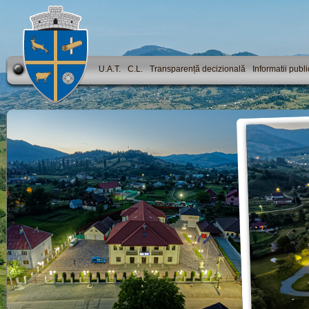
U.A.T.
C.L.
Transparență decizională
Informatii publ