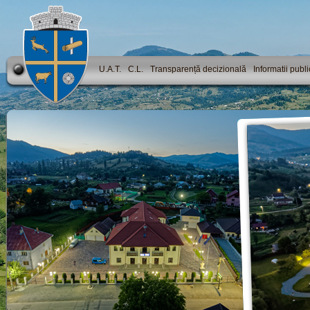
U.A.T.
C.L.
Transparență decizională
Informatii publ