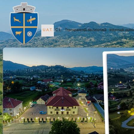
U.A.T.
C.L.
Transparență decizională
Informatii publ