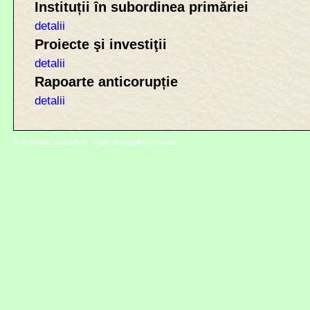
Instituții în subordinea primăriei
detalii
Proiecte şi investiţii
detalii
Rapoarte anticorupție
detalii
© Primăria Lunca Ilvei. Toate drepturile rezervate