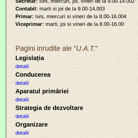
Secretar
:
luni, miercuri, joi, vineri de la 9.00-14.002
Contabil
:
marti si joi de la 9.00-14.003
Primar
:
luni, miercuri si vineri de la 8.00-16.004
Viceprimar
:
marti, joi si vineri de la 8.00-16.00
Pagini inrudite ale "
U.A.T.
"
Legislația
detalii
Conducerea
detalii
Aparatul primăriei
detalii
Strategia de dezvoltare
detalii
Organizare
detalii