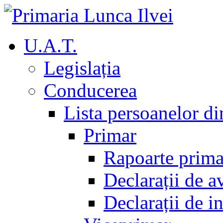
U.A.T.
Legislația
Conducerea
Lista persoanelor d
Primar
Rapoarte prima
Declarații de a
Declarații de i