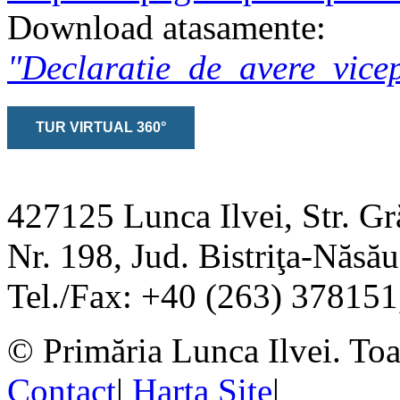
Download atasamente:
"Declaratie_de_avere_vice
TUR VIRTUAL 360°
427125 Lunca Ilvei, Str. Gr
Nr. 198, Jud. Bistriţa-Năs
Tel./Fax: +40 (263) 37815
© Primăria Lunca Ilvei. Toat
Contact
|
Harta Site
|