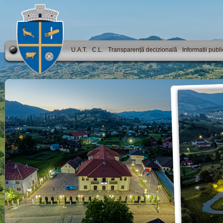
U.A.T.
C.L.
Transparență decizională
Informatii publ