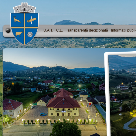
U.A.T.
C.L.
Transparență decizională
Informatii publ