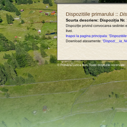
Dispozitiile primarului ::
Dis
Scurta descriere: Dispoziția Nr.
Dispoziție privind convocarea sedintei 
Ilvei.
Inapoi la pagina principala:
"Dispozitiil
Download atasamente:
"Dispozi__ia_N
© Primăria Lunca Ilvei. Toate drepturile rezervate