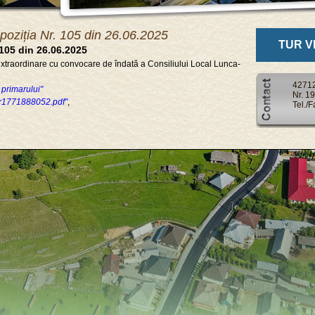
poziția Nr. 105 din 26.06.2025
TUR V
 105 din 26.06.2025
extraordinare cu convocare de îndată a Consiliului Local Lunca-
427125
e primarului"
Nr. 1
r1771888052.pdf"
,
Tel./