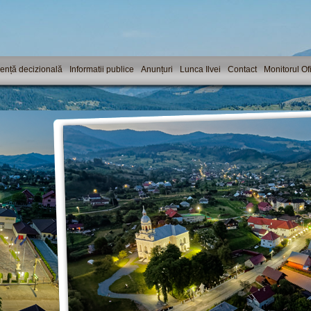
ență decizională
Informatii publice
Anunțuri
Lunca Ilvei
Contact
Monitorul Ofi