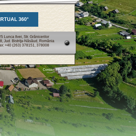
IRTUAL 360°
 Lunca Ilvei, Str. Grănicerilor
98, Jud. Bistriţa-Năsăud, România
Fax: +40 (263) 378151, 378008
Contact
|
Harta Site
|