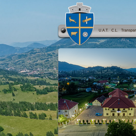
U.A.T.
C.L.
Transpar