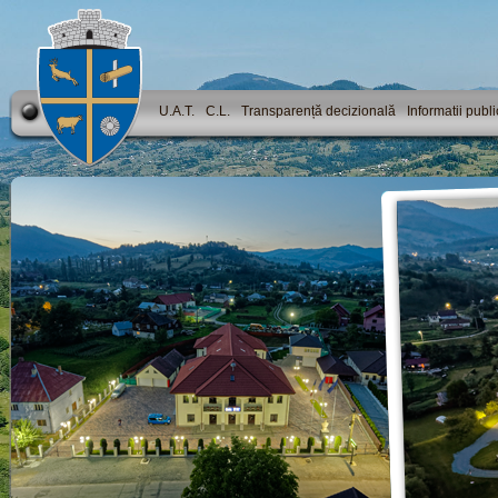
U.A.T.
C.L.
Transparență decizională
Informatii publ