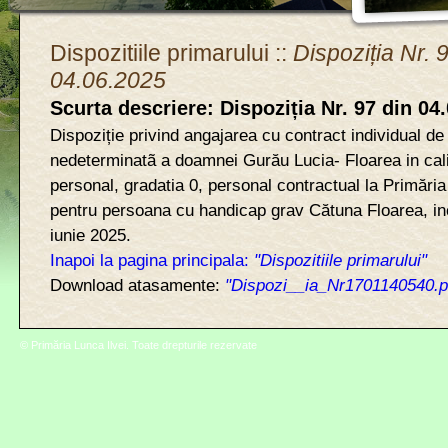
Dispozitiile primarului ::
Dispoziția Nr. 
04.06.2025
Scurta descriere: Dispoziția Nr. 97 din 04
Dispoziție privind angajarea cu contract individual d
nedeterminatã a doamnei Gurău Lucia- Floarea in cali
personal, gradatia 0, personal contractual la Primări
pentru persoana cu handicap grav Cătuna Floarea, i
iunie 2025.
Inapoi la pagina principala:
"Dispozitiile primarului"
Download atasamente:
"Dispozi__ia_Nr1701140540.p
© Primăria Lunca Ilvei. Toate drepturile rezervate