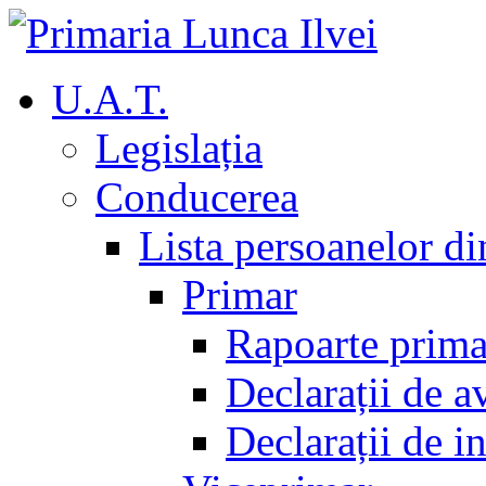
U.A.T.
Legislația
Conducerea
Lista persoanelor d
Primar
Rapoarte prima
Declarații de a
Declarații de i