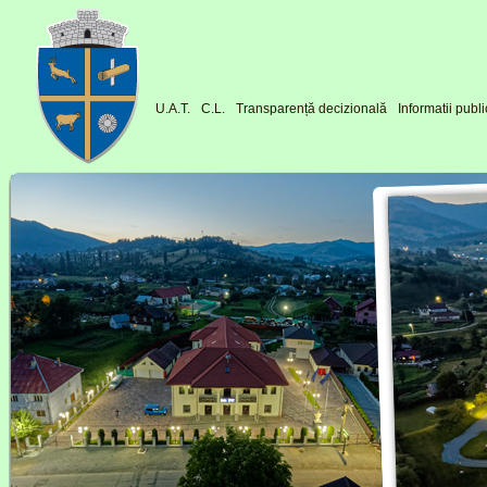
U.A.T.
C.L.
Transparență decizională
Informatii publ