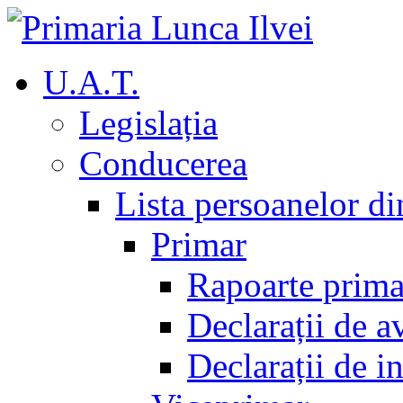
U.A.T.
Legislația
Conducerea
Lista persoanelor d
Primar
Rapoarte prima
Declarații de a
Declarații de i