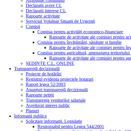
Atribuţiile consiliului
Declaraţii avere CL
Declaraţii interese CL
Rapoarte activitate
Serviciul Volulnar Situaţii de Urgenţă
Comisii
Comisia pentru activități economico-financiare
Rapoarte de activitate ale comisiei pentru ac
Comisia pentru învățământ, sănătate și familie
Rapoarte de activitate ale comisiei pentru înv
Comisia pentru agricultură, amenajarea teritoriului
Rapoarte de activitate ale comisiei pentru ag
ȘEDINȚE C.L. ONLINE
Transparență decizională
Proiecte de hotărâri
Registrul evidenta proiectele hotarari
Raport legea 52/2003
Anunțuri transparență decizională
Rapoarte petiții
Transparența veniturilor salariale
Avertizori interes public
Planuri
Informatii publice
Solicitare informatii. Legislatie
Responsabil pentru Legea 544/2001