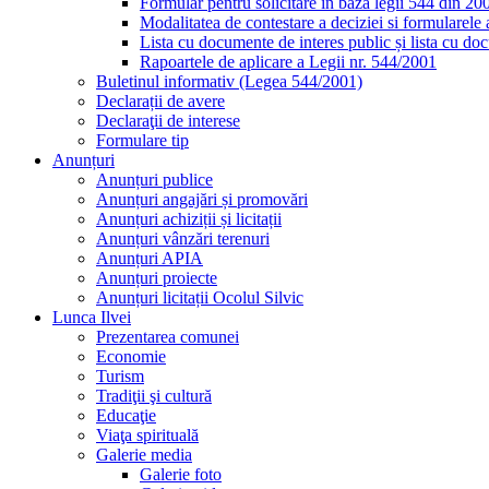
Formular pentru solicitare in baza legii 544 din 20
Modalitatea de contestare a deciziei si formularele 
Lista cu documente de interes public și lista cu doc
Rapoartele de aplicare a Legii nr. 544/2001
Buletinul informativ (Legea 544/2001)
Declarații de avere
Declaraţii de interese
Formulare tip
Anunțuri
Anunțuri publice
Anunțuri angajări și promovări
Anunțuri achiziții și licitații
Anunțuri vânzări terenuri
Anunțuri APIA
Anunțuri proiecte
Anunțuri licitații Ocolul Silvic
Lunca Ilvei
Prezentarea comunei
Economie
Turism
Tradiţii şi cultură
Educaţie
Viaţa spirituală
Galerie media
Galerie foto