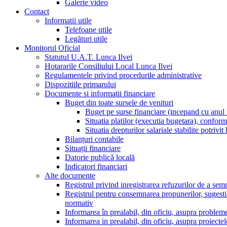
Galerie video
Contact
Informatii utile
Telefoane utile
Legături utile
Monitorul Oficial
Statutul U.A.T. Lunca Ilvei
Hotararile Consiliului Local Lunca Ilvei
Regulamentele privind procedurile administrative
Dispozitiile primarului
Documente si informatii financiare
Buget din toate sursele de venituri
Buget pe surse financiare (incepand cu anul
Situatia platilor (executia bugetara), confor
Situatia drepturilor salariale stabilite potriv
Bilanțuri contabile
Situații financiare
Datorie publică locală
Indicatori financiari
Alte documente
Registrul privind inregistrarea refuzurilor de a semn
Registrul pentru consemnarea propunerilor, sugestiilor
normativ
Informarea în prealabil, din oficiu, asupra probleme
Informarea in prealabil, din oficiu, asupra proiecte