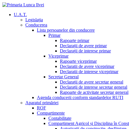
U.A.T.
Legislația
Conducerea
Lista persoanelor din conducere
Primar
Rapoarte primar
Declarații de avere primar
Declarații de interese primar
Viceprimar
Rapoarte viceprimar
Declaratii de avere viceprimar
Declaratii de interese viceprimar
Secretar General
Declarații de avere secretar general
Declarații de interese secretar general
Rapoarte de activitate secretar general
Agenda conducerii conform standardelor RUTI
Aparatul primăriei
ROF
Compartimente
Contabilitate
Compartiment Agricol și Disciplina în Const
Autorizatii de constructie, desfiintare