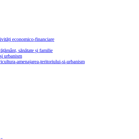
tivități economico-financiare
ățământ, sănătate și familie
 și urbanism
ricultura-amenajarea-teritoriului-si-urbanism