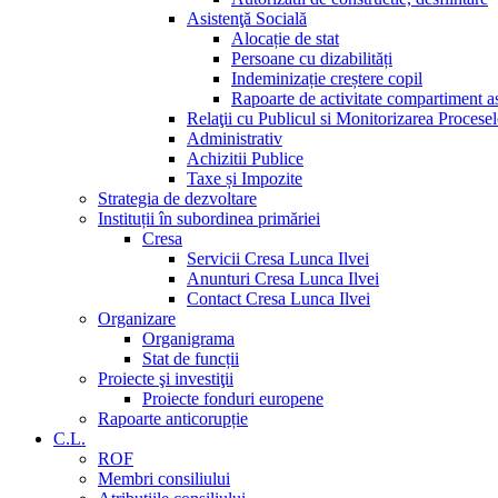
Asistenţă Socială
Alocație de stat
Persoane cu dizabilități
Indeminizație creștere copil
Rapoarte de activitate compartiment as
Relaţii cu Publicul si Monitorizarea Procese
Administrativ
Achizitii Publice
Taxe și Impozite
Strategia de dezvoltare
Instituții în subordinea primăriei
Cresa
Servicii Cresa Lunca Ilvei
Anunturi Cresa Lunca Ilvei
Contact Cresa Lunca Ilvei
Organizare
Organigrama
Stat de funcții
Proiecte şi investiţii
Proiecte fonduri europene
Rapoarte anticorupție
C.L.
ROF
Membri consiliului