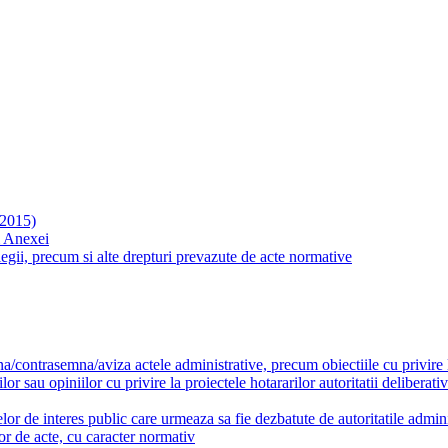
 2015)
m Anexei
it legii, precum si alte drepturi prevazute de acte normative
a/contrasemna/aviza actele administrative, precum obiectiile cu privire la
 sau opiniilor cu privire la proiectele hotararilor autoritatii deliberativ
lor de interes public care urmeaza sa fie dezbatute de autoritatile admini
lor de acte, cu caracter normativ