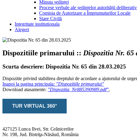
Minuta ședinței
Procese verbale ale ședințelor autorității deliberati
Comisia de Autorizare a Împrumuturilor Locale
Stare Civilă
Integritate institutionala
Alegeri
Dispozitiile primarului ::
Dispozitia Nr. 65
Scurta descriere: Dispozitia Nr. 65 din 28.03.2025
Dispozitie privind stabilirea dreptului de acordare a ajutorului de u
Inapoi la pagina principala:
"Dispozitiile primarului"
Download atasamente:
"Dispozitia_Nr885390989.pdf"
,
TUR VIRTUAL 360°
427125 Lunca Ilvei, Str. Grănicerilor
Nr. 198, Jud. Bistriţa-Năsăud, România