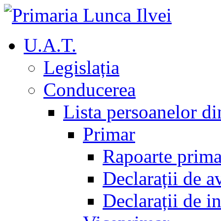
U.A.T.
Legislația
Conducerea
Lista persoanelor d
Primar
Rapoarte prima
Declarații de a
Declarații de i