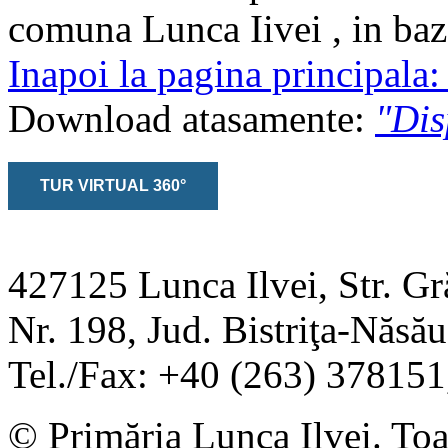
comuna Lunca Iivei , in baz
Inapoi la pagina principala
Download atasamente:
"Dis
TUR VIRTUAL 360°
427125 Lunca Ilvei, Str. Gr
Nr. 198, Jud. Bistriţa-Năs
Tel./Fax: +40 (263) 37815
© Primăria Lunca Ilvei. Toat